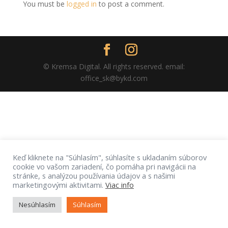
You must be
logged in
to post a comment.
© Kremsa Digital. All rights reserved. email:
office_sk@bykd.com
Keď kliknete na "Súhlasím", súhlasíte s ukladaním súborov
cookie vo vašom zariadení, čo pomáha pri navigácii na
stránke, s analýzou používania údajov a s našimi
marketingovými aktivitami.
Viac info
Nesúhlasím
Súhlasím